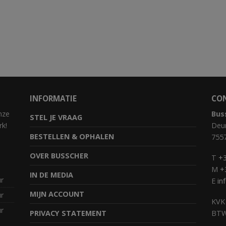
INFORMATIE
CO
nze
Bus
STEL JE VRAAG
rk!
Deur
BESTELLEN & OPHALEN
755
OVER BUSSCHER
T
+3
M
+
IN DE MEDIA
ur
E
in
MIJN ACCOUNT
ur
KVK
ur
PRIVACY STATEMENT
BTW