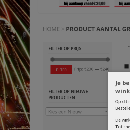
HOME
>
PRODUCT AANTAL G
E
FILTER OP PRIJS
Min.
Max.
Prijs:
€230
—
€240
FILTER
prijs
prijs
Je b
wink
FILTER OP NIEUWE
PRODUCTEN
Op dit 
Bestell
Kies een Nieuw
De wink
Tot snel