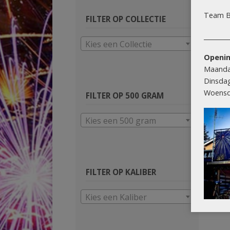
Team B
FILTER OP COLLECTIE
________
Kies een Collectie
Openin
Maanda
Dinsda
Woensd
FILTER OP 500 GRAM
Kies een 500 gram
FILTER OP KALIBER
Kies een Kaliber