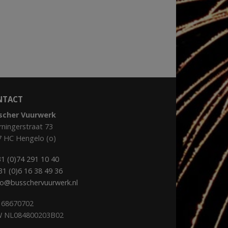
NTACT
scher Vuurwerk
ningerstraat 73
7 HC Hengelo (o)
1 (0)74 291 10 40
31 (0)6 16 38 49 36
fo@busschervuurwerk.nl
 68670702
 NL084800203B02