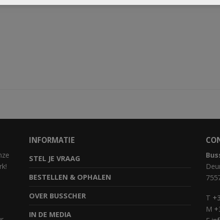
INFORMATIE
CO
nze
Bus
STEL JE VRAAG
rk!
Deur
BESTELLEN & OPHALEN
755
OVER BUSSCHER
T
+3
M
+
IN DE MEDIA
ur