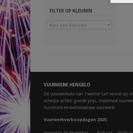
FILTER OP KLEUREN
Kies een Kleuren
VUURWERK HENGELO
Dé vuurwerksite van Twente! Let vooral op o
scherpe acties: goede prijs, maximaal vuurwe
Succesvol en betrouwbaar vuurwerk!
Vuurwerkverkoopdagen 2025:
maandag 29 december
8.00 uur – 20.00 u