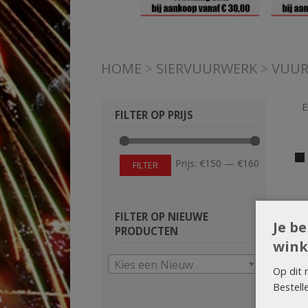
HOME
>
SIERVUURWERK
>
VUUR
E
FILTER OP PRIJS
Min.
Max.
Prijs:
€150
—
€160
FILTER
prijs
prijs
FILTER OP NIEUWE
Je b
PRODUCTEN
wink
Kies een Nieuw
Op dit 
Bestell