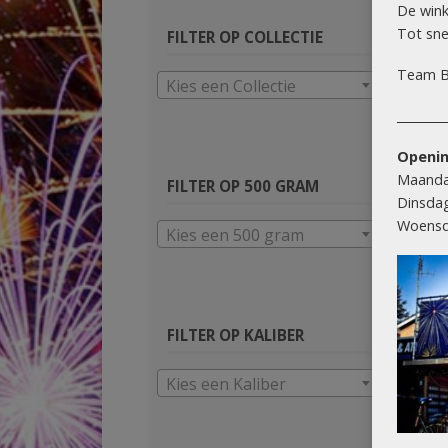
De wink
Tot snel
FILTER OP COLLECTIE
Team B
Kies een Collectie
________
Openin
Maanda
FILTER OP 500 GRAM
Dinsda
Woensd
Kies een 500 gram
FILTER OP KALIBER
Kies een Kaliber