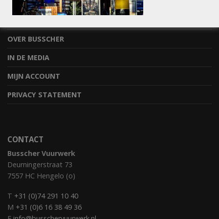
STEL JE VRAAG
BESTELLEN & OPHALEN
OVER BUSSCHER
IN DE MEDIA
MIJN ACCOUNT
PRIVACY STATEMENT
CONTACT
Busscher Vuurwerk
Deurningerstraat 73
7557 HC Hengelo (o)
T
+31 (0)74 291 10 40
M
+31 (0)6 16 38 49 36
E
info@busschervuurwerk.nl