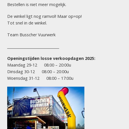
EXPERT
Bestellen is niet meer mogelijk.
Pump It
De winkel ligt nog ramvol! Maar op=op!
Tot snel in de winkel.
Team Busscher Vuurwerk
VUURWERK HENGELO
Dé vuurwerksite van Twente! Let vooral op onze scherpe
______________________________
acties: goede prijs, maximaal vuurwerk! Succesvol en
betrouwbaar vuurwerk!
Openingstijden losse verkoopdagen 2025:
Maandag 29-12 08:00 – 20:00u
Vuurwerkverkoopdagen 2025:
Dinsdag 30-12 08:00 – 20:00u
Woensdag 31-12 08:00 – 17:00u
maandag 29 december
8.00 uur – 20.00 uur
dinsdag 30 december
8.00 uur – 20.00 uur
woensdag 31 december
8.00 uur – 17.00 uur
INFORMATIE