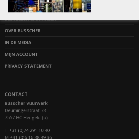
STEL JE VRAAG
BESTELLEN & OPHALEN
OVER BUSSCHER
IN DE MEDIA
MIJN ACCOUNT
PRIVACY STATEMENT
CONTACT
Busscher Vuurwerk
Deurningerstraat 73
7557 HC Hengelo (o)
T
+31 (0)74 291 10 40
M
+31 (0)6 16 38 49 36