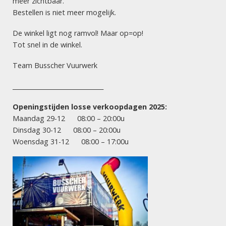
meer zichtbaar.
KINDERVUURWERK
Bestellen is niet meer mogelijk.
Discoflitsers/
Stroboscoop (12 stuks)
De winkel ligt nog ramvol! Maar op=op!
Tot snel in de winkel.
Team Busscher Vuurwerk
VUURWERK HENGELO
Dé vuurwerksite van Twente! Let vooral op onze scherpe
______________________________
acties: goede prijs, maximaal vuurwerk! Succesvol en
Openingstijden losse verkoopdagen 2025:
betrouwbaar vuurwerk!
Maandag 29-12 08:00 – 20:00u
Vuurwerkverkoopdagen 2025:
Dinsdag 30-12 08:00 – 20:00u
Woensdag 31-12 08:00 – 17:00u
maandag 29 december
8.00 uur – 20.00 uur
dinsdag 30 december
8.00 uur – 20.00 uur
woensdag 31 december
8.00 uur – 17.00 uur
INFORMATIE