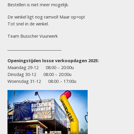
ACTIES
Bestellen is niet meer mogelijk.
Klymax (½ kg kruit)
De winkel ligt nog ramvol! Maar op=op!
Tot snel in de winkel.
Team Busscher Vuurwerk
VUURWERK HENGELO
Dé vuurwerksite van Twente! Let vooral op onze scherpe
______________________________
acties: goede prijs, maximaal vuurwerk! Succesvol en
betrouwbaar vuurwerk!
Openingstijden losse verkoopdagen 2025:
Maandag 29-12 08:00 – 20:00u
Vuurwerkverkoopdagen 2025:
Dinsdag 30-12 08:00 – 20:00u
Woensdag 31-12 08:00 – 17:00u
maandag 29 december
8.00 uur – 20.00 uur
dinsdag 30 december
8.00 uur – 20.00 uur
woensdag 31 december
8.00 uur – 17.00 uur
INFORMATIE