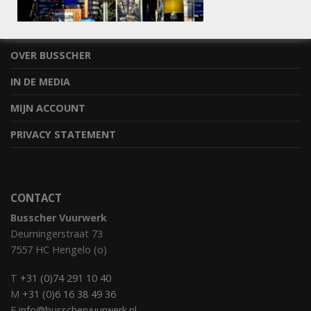
STEL JE VRAAG
BESTELLEN & OPHALEN
OVER BUSSCHER
IN DE MEDIA
MIJN ACCOUNT
PRIVACY STATEMENT
CONTACT
Busscher Vuurwerk
Deurningerstraat 73
7557 HC Hengelo (o)
T
+31 (0)74 291 10 40
M
+31 (0)6 16 38 49 36
E
info@busschervuurwerk.nl