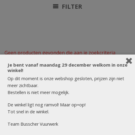
FILTER
Geen producten gevonden die aan je zoekcriteria
voldoen.
Je bent vanaf maandag 29 december welkom in onze
winkel!
VUURWERK HENGELO
Op dit moment is onze webshop gesloten, prijzen zijn niet
meer zichtbaar.
Dé vuurwerksite van Twente! Let vooral op onze scherpe
Bestellen is niet meer mogelijk.
acties: goede prijs, maximaal vuurwerk! Succesvol en
betrouwbaar vuurwerk!
De winkel ligt nog ramvol! Maar op=op!
Tot snel in de winkel.
Vuurwerkverkoopdagen 2025:
Team Busscher Vuurwerk
maandag 29 december
8.00 uur – 20.00 uur
dinsdag 30 december
8.00 uur – 20.00 uur