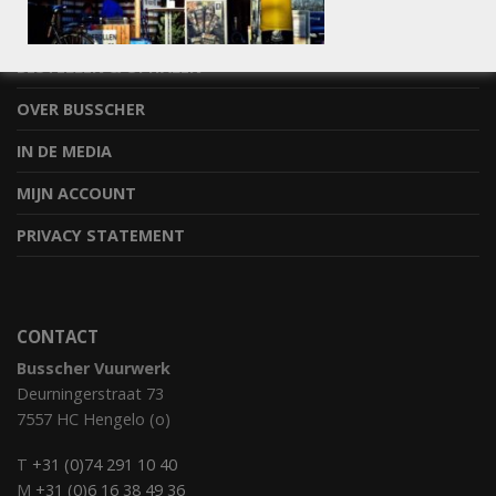
STEL JE VRAAG
BESTELLEN & OPHALEN
OVER BUSSCHER
IN DE MEDIA
MIJN ACCOUNT
PRIVACY STATEMENT
CONTACT
Busscher Vuurwerk
Deurningerstraat 73
7557 HC Hengelo (o)
T
+31 (0)74 291 10 40
M
+31 (0)6 16 38 49 36