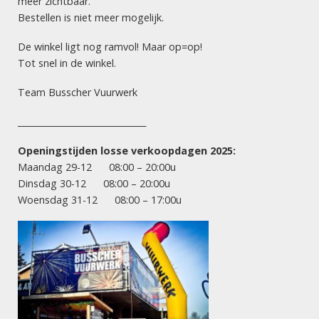
meer zichtbaar.
ACTIES
Bestellen is niet meer mogelijk.
Dakota Sunset (2 kg
kruit)
De winkel ligt nog ramvol! Maar op=op!
Tot snel in de winkel.
Team Busscher Vuurwerk
VUURWERK HENGELO
Dé vuurwerksite van Twente! Let vooral op onze scherpe
______________________________
acties: goede prijs, maximaal vuurwerk! Succesvol en
Openingstijden losse verkoopdagen 2025:
betrouwbaar vuurwerk!
Maandag 29-12 08:00 – 20:00u
Vuurwerkverkoopdagen 2025:
Dinsdag 30-12 08:00 – 20:00u
Woensdag 31-12 08:00 – 17:00u
maandag 29 december
8.00 uur – 20.00 uur
dinsdag 30 december
8.00 uur – 20.00 uur
woensdag 31 december
8.00 uur – 17.00 uur
INFORMATIE