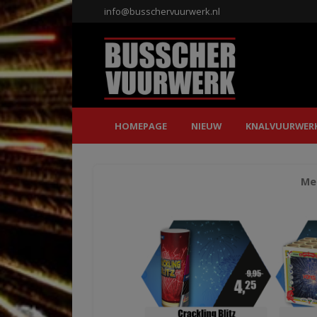
info@busschervuurwerk.nl
HOMEPAGE
NIEUW
KNALVUURWER
Mee