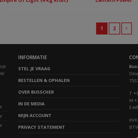
1
2
INFORMATIE
CO
nze
Bus
STEL JE VRAAG
rk!
Deur
BESTELLEN & OPHALEN
755
OVER BUSSCHER
T
+3
M
+
IN DE MEDIA
ur
E
in
MIJN ACCOUNT
ur
KVK
ur
PRIVACY STATEMENT
BTW