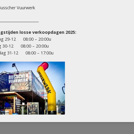
usscher Vuurwerk
______________________
gstijden losse verkoopdagen 2025:
500 GRAMS & HOGER (KILO KRUIT)
500 GRAMS & HOGER (KILO KR
g 29-12 08:00 – 20:00u
The Emperor (½ kg kruit)
The Empress (½ kg kru
g 30-12 08:00 – 20:00u
ag 31-12 08:00 – 17:00u