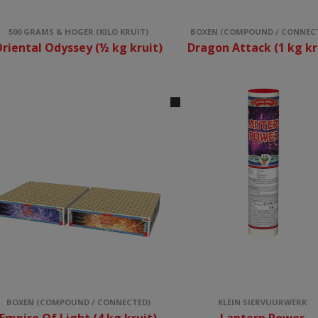
500 GRAMS & HOGER (KILO KRUIT)
BOXEN (COMPOUND / CONNEC
riental Odyssey (½ kg kruit)
Dragon Attack (1 kg kr
BOXEN (COMPOUND / CONNECTED)
KLEIN SIERVUURWERK
Empire Of Light (4 kg kruit)
Lantern Power