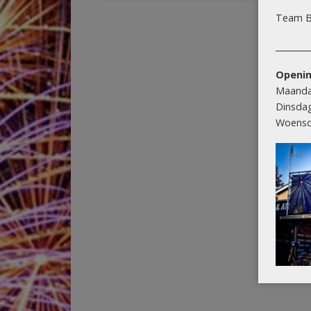
Team B
________
Openin
Maanda
Dinsda
Woensd