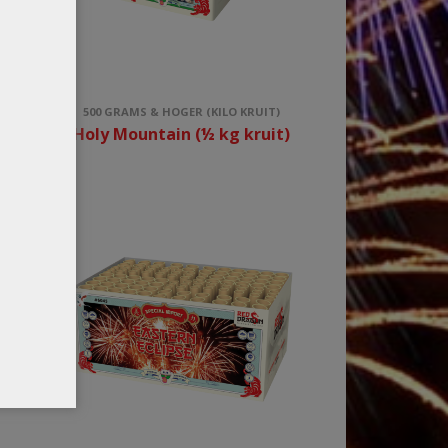
UIT)
500 GRAMS & HOGER (KILO KRUIT)
it)
Holy Mountain (½ kg kruit)