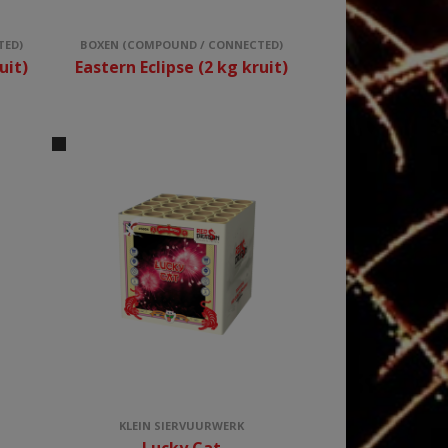
TED)
BOXEN (COMPOUND / CONNECTED)
uit)
Eastern Eclipse (2 kg kruit)
KLEIN SIERVUURWERK
Lucky Cat