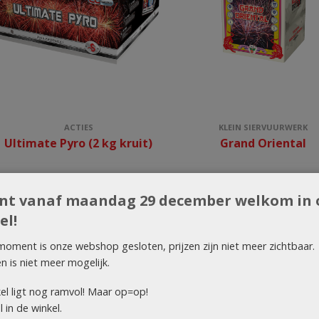
ACTIES
KLEIN SIERVUURWERK
Ultimate Pyro (2 kg kruit)
Grand Oriental
ent vanaf maandag 29 december welkom in 
el!
moment is onze webshop gesloten, prijzen zijn niet meer zichtbaar.
en is niet meer mogelijk.
el ligt nog ramvol! Maar op=op!
 in de winkel.