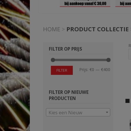
HOME
>
PRODUCT COLLECTIE
R
FILTER OP PRIJS
Min.
Max.
Prijs:
€0
—
€400
FILTER
prijs
prijs
FILTER OP NIEUWE
PRODUCTEN
Kies een Nieuw