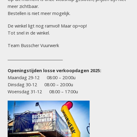
ACTIES
BOXEN (COMPOUND /
meer zichtbaar.
CONNECTED)
Palletvoordeel 1 – Loat
Bestellen is niet meer mogelijk.
Super Charger (1½ kg
Goan 2.0 + Super
kruit)
Charger (3½ kg kruit) –
41% korting
De winkel ligt nog ramvol! Maar op=op!
Tot snel in de winkel.
Team Busscher Vuurwerk
VUURWERK HENGELO
______________________________
Dé vuurwerksite van Twente! Let vooral op onze scherpe
acties: goede prijs, maximaal vuurwerk! Succesvol en
Openingstijden losse verkoopdagen 2025:
betrouwbaar vuurwerk!
Maandag 29-12 08:00 – 20:00u
Dinsdag 30-12 08:00 – 20:00u
Vuurwerkverkoopdagen 2025:
Woensdag 31-12 08:00 – 17:00u
maandag 29 december
8.00 uur – 20.00 uur
dinsdag 30 december
8.00 uur – 20.00 uur
woensdag 31 december
8.00 uur – 17.00 uur