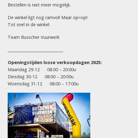
KINDERVUURWERK
Bestellen is niet meer mogelijk.
Magic Whip (100 stuks)
De winkel ligt nog ramvol! Maar op=op!
Tot snel in de winkel.
Team Busscher Vuurwerk
VUURWERK HENGELO
Dé vuurwerksite van Twente! Let vooral op onze scherpe
______________________________
acties: goede prijs, maximaal vuurwerk! Succesvol en
betrouwbaar vuurwerk!
Openingstijden losse verkoopdagen 2025:
Maandag 29-12 08:00 – 20:00u
Vuurwerkverkoopdagen 2025:
Dinsdag 30-12 08:00 – 20:00u
Woensdag 31-12 08:00 – 17:00u
maandag 29 december
8.00 uur – 20.00 uur
dinsdag 30 december
8.00 uur – 20.00 uur
woensdag 31 december
8.00 uur – 17.00 uur
INFORMATIE