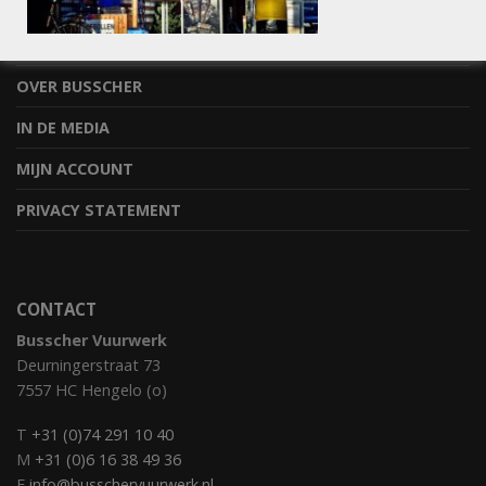
STEL JE VRAAG
BESTELLEN & OPHALEN
OVER BUSSCHER
IN DE MEDIA
MIJN ACCOUNT
PRIVACY STATEMENT
CONTACT
Busscher Vuurwerk
Deurningerstraat 73
7557 HC Hengelo (o)
T
+31 (0)74 291 10 40
M
+31 (0)6 16 38 49 36
E
info@busschervuurwerk.nl