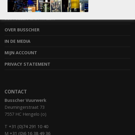
STEL JE VRAAG
BESTELLEN & OPHALEN
OVER BUSSCHER
IN DE MEDIA
MIJN ACCOUNT
PRIVACY STATEMENT
CONTACT
Busscher Vuurwerk
Deurningerstraat 73
7557 HC Hengelo (o)
T
+31 (0)74 291 10 40
M
+31 (0)6 16 38 49 36