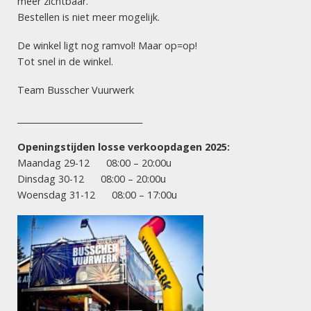
meer zichtbaar.
DRAAIEND VUURWERK
KLEIN KNALVUURWERK
Bestellen is niet meer mogelijk.
Grondbloem /
Crackling Crackers (25
Wondertol (25 stuks)
stuks)
De winkel ligt nog ramvol! Maar op=op!
Tot snel in de winkel.
Team Busscher Vuurwerk
VUURWERK HENGELO
Dé vuurwerksite van Twente! Let vooral op onze scherpe
______________________________
acties: goede prijs, maximaal vuurwerk! Succesvol en
Openingstijden losse verkoopdagen 2025:
betrouwbaar vuurwerk!
Maandag 29-12 08:00 – 20:00u
Vuurwerkverkoopdagen 2025:
Dinsdag 30-12 08:00 – 20:00u
Woensdag 31-12 08:00 – 17:00u
maandag 29 december
8.00 uur – 20.00 uur
dinsdag 30 december
8.00 uur – 20.00 uur
woensdag 31 december
8.00 uur – 17.00 uur
INFORMATIE