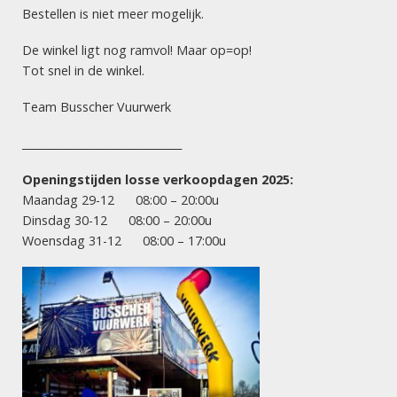
#WATT
Bestellen is niet meer mogelijk.
Cyberfunk
De winkel ligt nog ramvol! Maar op=op!
Tot snel in de winkel.
Team Busscher Vuurwerk
VUURWERK HENGELO
Dé vuurwerksite van Twente! Let vooral op onze scherpe
______________________________
acties: goede prijs, maximaal vuurwerk! Succesvol en
betrouwbaar vuurwerk!
Openingstijden losse verkoopdagen 2025:
Maandag 29-12 08:00 – 20:00u
Vuurwerkverkoopdagen 2025:
Dinsdag 30-12 08:00 – 20:00u
Woensdag 31-12 08:00 – 17:00u
maandag 29 december
8.00 uur – 20.00 uur
dinsdag 30 december
8.00 uur – 20.00 uur
woensdag 31 december
8.00 uur – 17.00 uur
INFORMATIE