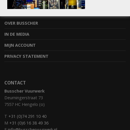
STEL JE VRAAG
BESTELLEN & OPHALEN
OVER BUSSCHER
IN DE MEDIA
MIJN ACCOUNT
PRIVACY STATEMENT
CONTACT
Busscher Vuurwerk
Deurningerstraat 73
7557 HC Hengelo (o)
T
+31 (0)74 291 10 40
M
+31 (0)6 16 38 49 36
E
info@busschervuurwerk.nl