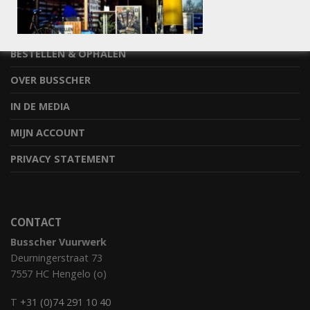
INFORMATIE
STEL JE VRAAG
BESTELLEN & OPHALEN
OVER BUSSCHER
IN DE MEDIA
MIJN ACCOUNT
PRIVACY STATEMENT
CONTACT
Busscher Vuurwerk
Deurningerstraat 73
7557 HC Hengelo (o)
T
+31 (0)74 291 10 40