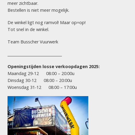
BOXEN (COMPOUND /
meer zichtbaar.
CONNECTED)
Bestellen is niet meer mogelijk.
Thunder Strike (2 kg
kruit)
De winkel ligt nog ramvol! Maar op=op!
Tot snel in de winkel.
Team Busscher Vuurwerk
VUURWERK HENGELO
______________________________
Dé vuurwerksite van Twente! Let vooral op onze scherpe
acties: goede prijs, maximaal vuurwerk! Succesvol en
Openingstijden losse verkoopdagen 2025:
betrouwbaar vuurwerk!
Maandag 29-12 08:00 – 20:00u
Dinsdag 30-12 08:00 – 20:00u
Vuurwerkverkoopdagen 2025:
Woensdag 31-12 08:00 – 17:00u
maandag 29 december
8.00 uur – 20.00 uur
dinsdag 30 december
8.00 uur – 20.00 uur
woensdag 31 december
8.00 uur – 17.00 uur