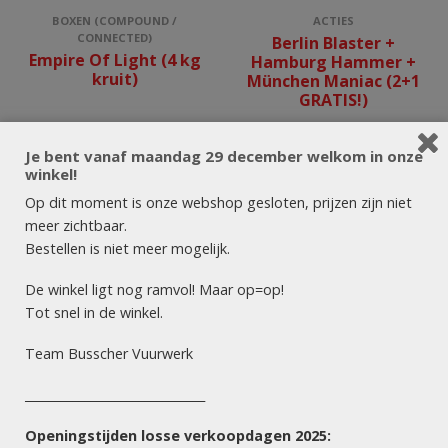
BOXEN (COMPOUND /
ACTIES
CONNECTED)
Berlin Blaster +
Empire Of Light (4 kg
Hamburg Hammer +
kruit)
München Maniac (2+1
GRATIS!)
Je bent vanaf maandag 29 december welkom in onze
winkel!
Op dit moment is onze webshop gesloten, prijzen zijn niet
meer zichtbaar.
Bestellen is niet meer mogelijk.
De winkel ligt nog ramvol! Maar op=op!
Tot snel in de winkel.
Team Busscher Vuurwerk
______________________________
Openingstijden losse verkoopdagen 2025: