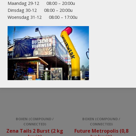
Maandag 29-12 08:00 – 20:00u
GERMAN COLLECTIE
ACTIES
Der Kleine Prinz
Zena Crackling Willow
Dinsdag 30-12 08:00 – 20:00u
Woensdag 31-12 08:00 – 17:00u
BOXEN (COMPOUND /
BOXEN (COMPOUND /
CONNECTED)
CONNECTED)
Zena Tails 2 Burst (2 kg
Future Metropolis (0,8