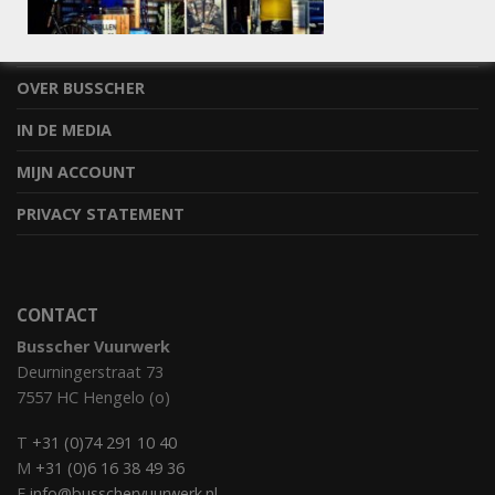
STEL JE VRAAG
BESTELLEN & OPHALEN
OVER BUSSCHER
IN DE MEDIA
MIJN ACCOUNT
PRIVACY STATEMENT
CONTACT
Busscher Vuurwerk
Deurningerstraat 73
7557 HC Hengelo (o)
T
+31 (0)74 291 10 40
M
+31 (0)6 16 38 49 36
E
info@busschervuurwerk.nl