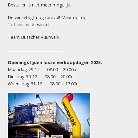
ACTIES
KLEIN SIERVUURWERK
Bestellen is niet meer mogelijk.
Psycho & Kamikaze
Sydney Sunrise
De winkel ligt nog ramvol! Maar op=op!
Tot snel in de winkel.
Team Busscher Vuurwerk
VUURWERK HENGELO
Dé vuurwerksite van Twente! Let vooral op onze scherpe
______________________________
acties: goede prijs, maximaal vuurwerk! Succesvol en
betrouwbaar vuurwerk!
Openingstijden losse verkoopdagen 2025:
Maandag 29-12 08:00 – 20:00u
Vuurwerkverkoopdagen 2025:
Dinsdag 30-12 08:00 – 20:00u
Woensdag 31-12 08:00 – 17:00u
maandag 29 december
8.00 uur – 20.00 uur
dinsdag 30 december
8.00 uur – 20.00 uur
woensdag 31 december
8.00 uur – 17.00 uur
INFORMATIE