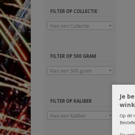
FILTER OP COLLECTIE
Kies een Collectie
FILTER OP 500 GRAM
Kies een 500 gram
Je b
FILTER OP KALIBER
wink
Kies een Kaliber
Op dit 
Bestell
De wink