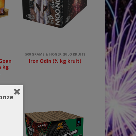
500 GRAMS & HOGER (KILO KRUIT)
 Goan
Iron Odin (½ kg kruit)
½ kg
g
onze