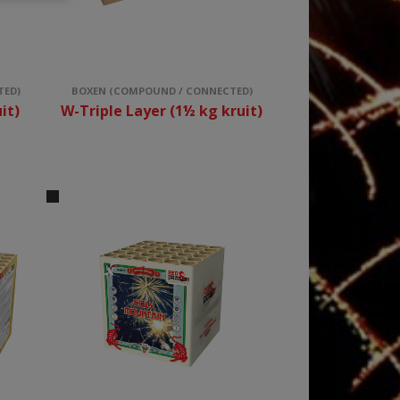
TED)
BOXEN (COMPOUND / CONNECTED)
it)
W-Triple Layer (1½ kg kruit)