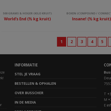
500 GRAMS & HOGER (KILO KRUIT)
BOXEN (COMPOUND / CONNEC
World’s End (½ kg kruit)
Insane! (½ kg kruit
1
2
3
4
5
INFORMATIE
CO
nze
Bus
STEL JE VRAAG
rk!
Deur
BESTELLEN & OPHALEN
755
OVER BUSSCHER
T
+3
M
+
IN DE MEDIA
ur
E
in