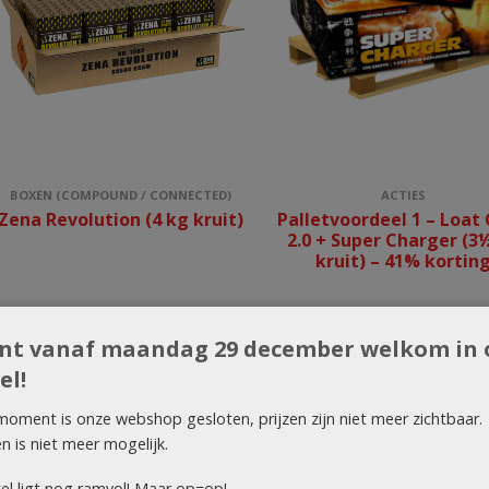
BOXEN (COMPOUND / CONNECTED)
ACTIES
Zena Revolution (4 kg kruit)
Palletvoordeel 1 – Loat
2.0 + Super Charger (3
kruit) – 41% kortin
ent vanaf maandag 29 december welkom in 
el!
moment is onze webshop gesloten, prijzen zijn niet meer zichtbaar.
en is niet meer mogelijk.
el ligt nog ramvol! Maar op=op!