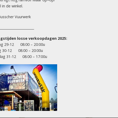
 in de winkel.
usscher Vuurwerk
______________________
gstijden losse verkoopdagen 2025:
BOXEN (COMPOUND / CONNECTED)
BOXEN (COMPOUND / CONNEC
g 29-12 08:00 – 20:00u
Armageddon (3,6 kg kruit)
1,2″ Insane Crown Bomb
kg kruit)
g 30-12 08:00 – 20:00u
ag 31-12 08:00 – 17:00u