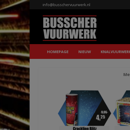
info@busschervuurwerk.nl
HOMEPAGE
NIEUW
KNALVUURWER
Mee