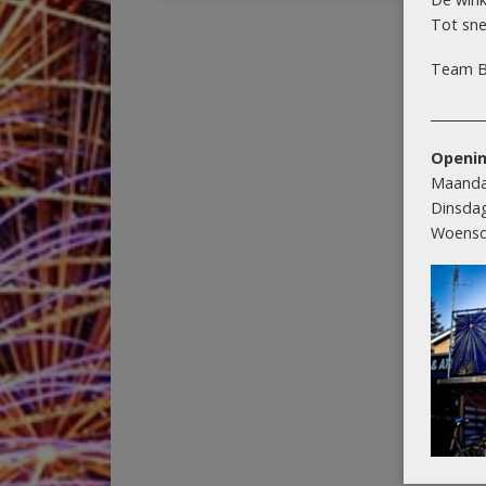
Tot snel
Team B
________
Openin
Maanda
Dinsda
Woensd