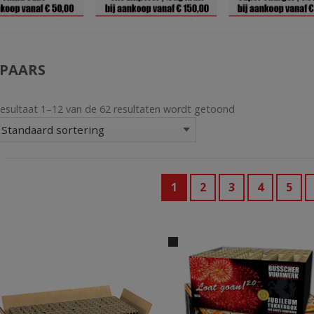
PAARS
esultaat 1–12 van de 62 resultaten wordt getoond
1
2
3
4
5