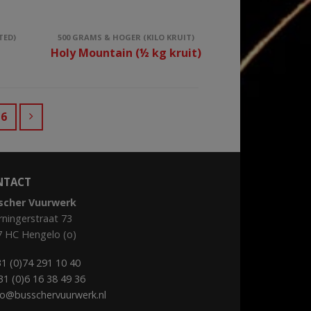
TED)
500 GRAMS & HOGER (KILO KRUIT)
)
Holy Mountain (½ kg kruit)
6
NTACT
scher Vuurwerk
ningerstraat 73
7 HC Hengelo (o)
1 (0)74 291 10 40
31 (0)6 16 38 49 36
fo@busschervuurwerk.nl