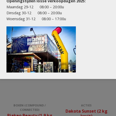
Openingstijden losse verkoopdagen 2025:
CONNECTED)
CONNECTED)
Maandag 29-12 08:00 – 20:00u
Zena Turbo Fan (1½ kg
Peking Opera 100 (2 kg
kruit)
kruit)
Dinsdag 30-12 08:00 – 20:00u
Woensdag 31-12 08:00 – 17:00u
BOXEN (COMPOUND /
ACTIES
CONNECTED)
Dakota Sunset (2 kg
Riakeo Beauty (1,9 kg