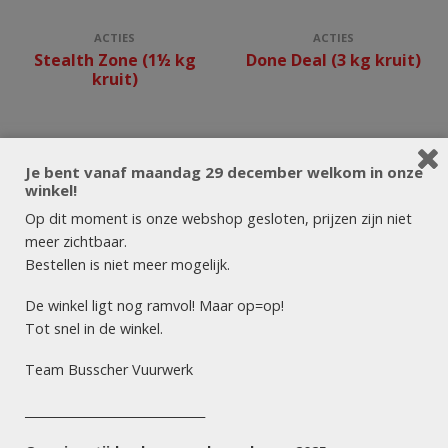
ACTIES
ACTIES
Stealth Zone (1½ kg
Done Deal (3 kg kruit)
kruit)
Je bent vanaf maandag 29 december welkom in onze
winkel!
Op dit moment is onze webshop gesloten, prijzen zijn niet
meer zichtbaar.
Bestellen is niet meer mogelijk.
De winkel ligt nog ramvol! Maar op=op!
Tot snel in de winkel.
Team Busscher Vuurwerk
______________________________
BOXEN (COMPOUND /
BOXEN (COMPOUND /