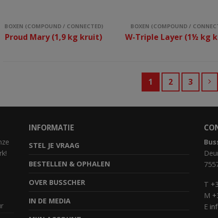
BOXEN (COMPOUND / CONNECTED)
BOXEN (COMPOUND / CONNEC
Proud Mary (1,9 kg kruit)
W-Triple Layer (1½ kg k
1
2
3
INFORMATIE
CO
nze
Bus
STEL JE VRAAG
rk!
Deur
BESTELLEN & OPHALEN
755
OVER BUSSCHER
T
+3
M
+
IN DE MEDIA
ur
E
in