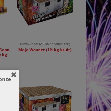
BOXEN (COMPOUND / CONNECTED)
 Goan
Mojo Wonder (1½ kg kruit)
½ kg
g
onze