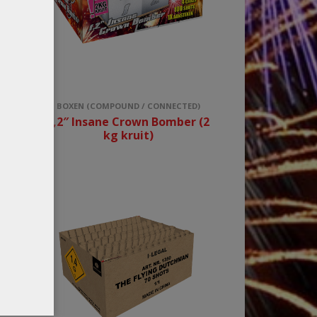
TED)
BOXEN (COMPOUND / CONNECTED)
it)
1,2″ Insane Crown Bomber (2
kg kruit)