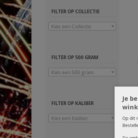
FILTER OP COLLECTIE
Kies een Collectie
FILTER OP 500 GRAM
Kies een 500 gram
Je b
FILTER OP KALIBER
wink
Kies een Kaliber
Op dit 
Bestell
De wink