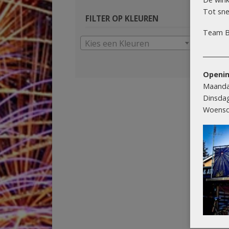
Tot snel
FILTER OP KLEUREN
Team B
Kies een Kleuren
________
Openin
Maanda
Dinsda
Woensd