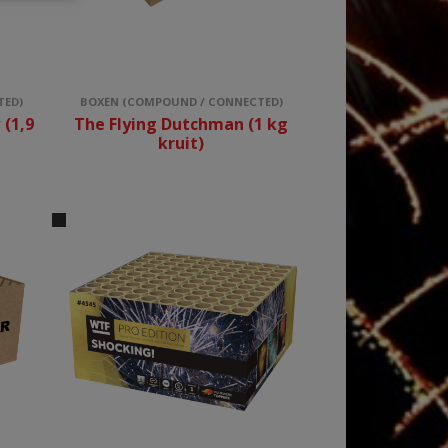
TED)
BOXEN (COMPOUND / CONNECTED)
 (1,9
The Flying Dutchman (1 kg
kruit)