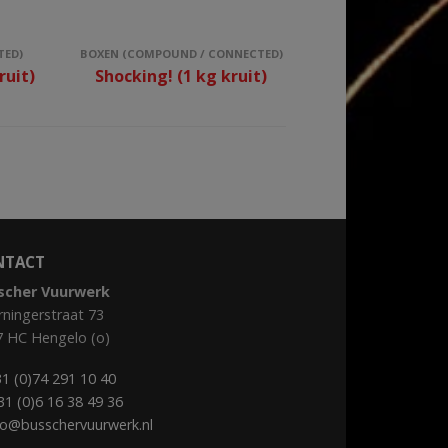
TED)
BOXEN (COMPOUND / CONNECTED)
ruit)
Shocking! (1 kg kruit)
NTACT
scher Vuurwerk
ningerstraat 73
7 HC Hengelo (o)
1 (0)74 291 10 40
31 (0)6 16 38 49 36
fo@busschervuurwerk.nl