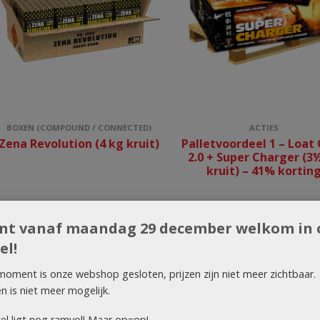
BOXEN (COMPOUND / CONNECTED)
ACTIES
Zena Revolution (4 kg kruit)
Palletvoordeel 1 – Loat
2.0 + Super Charger (3
kruit) – 41% kortin
ent vanaf maandag 29 december welkom in 
el!
moment is onze webshop gesloten, prijzen zijn niet meer zichtbaar.
en is niet meer mogelijk.
el ligt nog ramvol! Maar op=op!