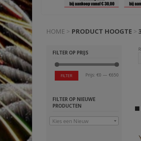
HOME
>
PRODUCT HOOGTE
>
R
FILTER OP PRIJS
Min.
Max.
Prijs:
€0
—
€650
FILTER
prijs
prijs
FILTER OP NIEUWE
PRODUCTEN
Kies een Nieuw