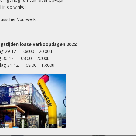
 in de winkel.
usscher Vuurwerk
______________________
gstijden losse verkoopdagen 2025:
BOXEN (COMPOUND / CONNECTED)
BOXEN (COMPOUND / CONNEC
g 29-12 08:00 – 20:00u
Armageddon (3,6 kg kruit)
Doppelblitz (1½ kg kru
g 30-12 08:00 – 20:00u
ag 31-12 08:00 – 17:00u