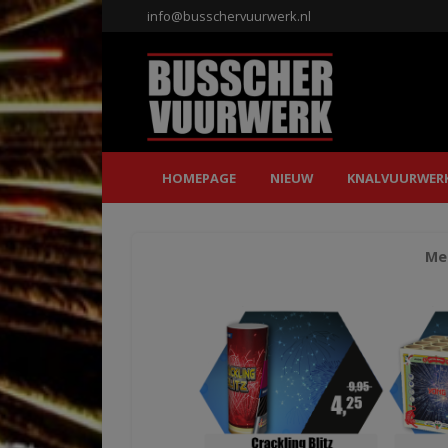
info@busschervuurwerk.nl
HOMEPAGE
NIEUW
KNALVUURWER
Mee