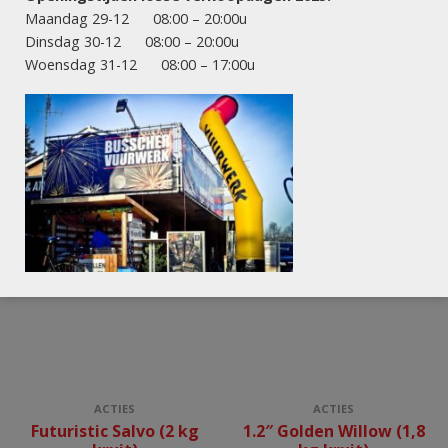
#WATT
ACTIES
Maandag 29-12 08:00 – 20:00u
Matchpoint (1,8 kg
High Intensity (1,1 kg
Dinsdag 30-12 08:00 – 20:00u
kruit)
kruit)
Woensdag 31-12 08:00 – 17:00u
ACTIES
ACTIES
Futuristic Salvo (2 kg
1.2″ Golden Willow (1,8