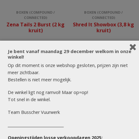
BOXEN (COMPOUND /
BOXEN (COMPOUND /
CONNECTED)
CONNECTED)
Zena Tails 2 Burst (2 kg
Shred It Showbox (3,8 kg
kruit)
kruit)
Je bent vanaf maandag 29 december welkom in onze
winkel!
Op dit moment is onze webshop gesloten, prijzen zijn niet
meer zichtbaar.
Bestellen is niet meer mogelijk.
De winkel ligt nog ramvol! Maar op=op!
Tot snel in de winkel.
Team Busscher Vuurwerk
______________________________
Openingstijden losse verkoopdagen 2025: