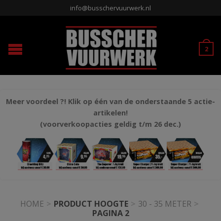
info@busschervuurwerk.nl
2
Meer voordeel ?! Klik op één van de onderstaande 5 actie-
artikelen!
(voorverkoopacties geldig t/m 26 dec.)
HOME
>
PRODUCT HOOGTE
>
30 - 35 METER
>
PAGINA 2