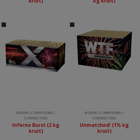
kruit)
kg kruit)
BOXEN (COMPOUND /
BOXEN (COMPOUND /
CONNECTED)
CONNECTED)
Inferno Burst (2 kg
Unmatched! (1½ kg
kruit)
kruit)