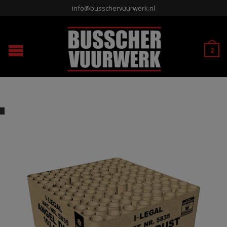
info@busschervuurwerk.nl
2