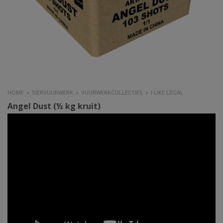
HOME
SIERVUURWERK
VUURWERKCOLLECTIES
I LIKE LEGAL
>
>
>
Angel Dust (½ kg kruit)