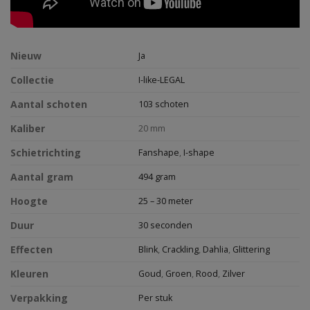
Nieuw
Ja
Collectie
I-like-LEGAL
Aantal schoten
103 schoten
Kaliber
20 mm
Schietrichting
Fanshape
,
I-shape
Aantal gram
494 gram
Hoogte
25 – 30 meter
Duur
30 seconden
Effecten
Blink
,
Crackling
,
Dahlia
,
Glittering
Kleuren
Goud
,
Groen
,
Rood
,
Zilver
Verpakking
Per stuk