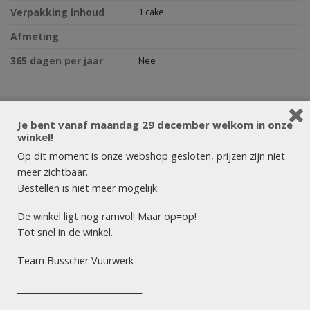
Verpakking inhoud
1 cake
Afmeting
–
365 dagen per jaar
Nee
Artikelnummer:
436
Je bent vanaf maandag 29 december welkom in onze
winkel!
Op dit moment is onze webshop gesloten, prijzen zijn niet
BESCHRIJVING
BEOORDELINGEN (0)
meer zichtbaar.
Bestellen is niet meer mogelijk.
Dit is de Angel Dust uit de I Like Legal Collectie.
De winkel ligt nog ramvol! Maar op=op!
Deze indrukwekkende cake uit de I Like Legal collectie biedt
Tot snel in de winkel.
103 schoten met een kruitgewicht van 494 gram. De effecten
variëren van prachtige dahlia’s tot schitterende gouden
Team Busscher Vuurwerk
effecten die de hemel verlichten.
______________________________
Kies voor Angel Dust en maak jouw vuurwerkshow