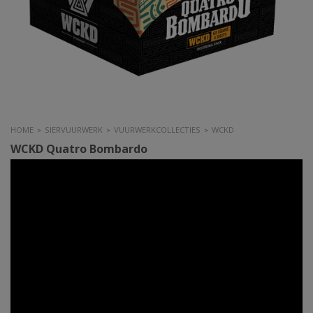
HOME
SIERVUURWERK
VUURWERKCOLLECTIES
WCKD
>
>
>
WCKD Quatro Bombardo