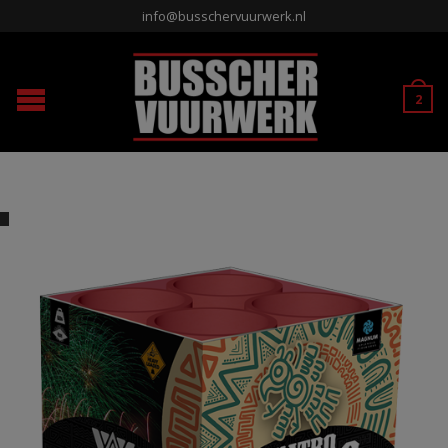
info@busschervuurwerk.nl
2