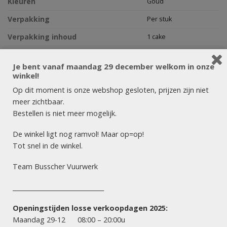
Kleuren
Goud
Verpakking
Per stuk
Verpakking inhoud
1 cake
Afmeting
–
Je bent vanaf maandag 29 december welkom in onze
365 dagen per jaar
Nee
winkel!
Op dit moment is onze webshop gesloten, prijzen zijn niet
meer zichtbaar.
Artikelnummer:
8419
Bestellen is niet meer mogelijk.
De winkel ligt nog ramvol! Maar op=op!
BESCHRIJVING
BEOORDELINGEN (0)
Tot snel in de winkel.
Team Busscher Vuurwerk
Dit is de Quatro Bombardo uit de WCKD Collectie!
______________________________
Deze cake vuurt niet één, maar vier schoten met een
knetterend geweld.
Openingstijden losse verkoopdagen 2025:
Maandag 29-12 08:00 – 20:00u