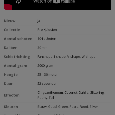
Nieuw
Ja
Collectie
Pro Xplosion
Aantal schoten
104 schoten
Kaliber
30 mm
Schietrichting
Fanshape
,
I-shape
,
V-shape
,
W-shape
Aantal gram
2000 gram
Hoogte
25 – 30 meter
Duur
52 seconden
Chrysanthemum
,
Coconut
,
Dahlia
,
Glittering
,
Effecten
Peony
,
Tail
Kleuren
Blauw
,
Goud
,
Groen
,
Paars
,
Rood
,
Zilver