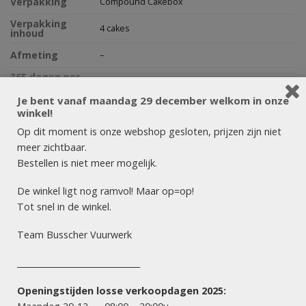
Verpakking
Compound Cakebox
Verpakking
4 cakes
inhoud
Afmeting
–
365 dagen per
Nee
jaar
Je bent vanaf maandag 29 december welkom in onze
winkel!
Op dit moment is onze webshop gesloten, prijzen zijn niet
Artikelnummer:
8456
meer zichtbaar.
Bestellen is niet meer mogelijk.
BESCHRIJVING
BEOORDELINGEN (0)
De winkel ligt nog ramvol! Maar op=op!
Tot snel in de winkel.
Dit is de Radiant Detonation uit de Pro Xplosion Collectie!
Team Busscher Vuurwerk
Start met blauwe peony’s en felgekleurde dahlia’s. Bouw op
naar steeds meer intensiteit.
______________________________
Eindig met een overweldigende salvo van gold coconuts en
split blue. Deze powerbox met maar liefst 2 KG kruit, knalt in
Openingstijden losse verkoopdagen 2025:
ritme, kleur en volume voor wie z’n shot groots wil eindigen.